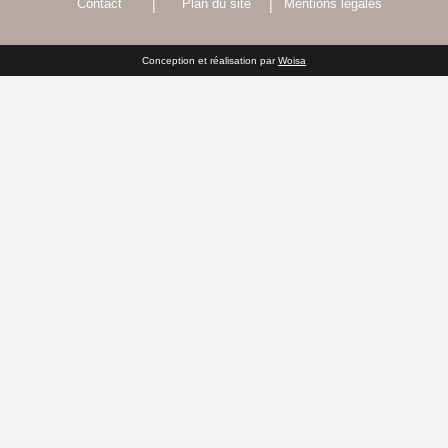
Contact
|
Plan du site
|
Mentions légales
Conception et réalisation par
Woisa
ctement dans notre centre
e l’autoroute A7).
a fréquence de votre choix
s colis et vous prévenons